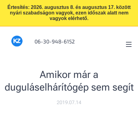
Értesítés: 2026. augusztus 8. és augusztus 17. között
nyári szabadságon vagyok, ezen időszak alatt nem
vagyok elérhető.
06-30-948-6152
Amikor már a
duguláselhárítógép sem segít
2019.07.14