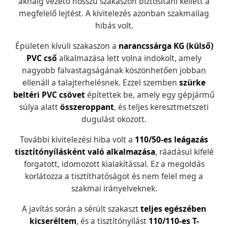
aknáig vezető hosszú szakaszon biztosítani kellett a
megfelelő lejtést. A kivitelezés azonban szakmailag
hibás volt.
Épületen kívüli szakaszon a
narancssárga KG (külső)
PVC cső
alkalmazása lett volna indokolt, amely
nagyobb falvastagságának köszönhetően jobban
ellenáll a talajterhelésnek. Ezzel szemben
szürke
beltéri PVC csövet
építettek be, amely egy gépjármű
súlya alatt
összeroppant
, és teljes keresztmetszeti
dugulást okozott.
További kivitelezési hiba volt a
110/50-es leágazás
tisztítónyílásként való alkalmazása
, ráadásul kifelé
forgatott, idomozott kialakítással. Ez a megoldás
korlátozza a tisztíthatóságot és nem felel meg a
szakmai irányelveknek.
A javítás során a sérült szakaszt
teljes egészében
kicseréltem
, és a tisztítónyílást
110/110-es T-