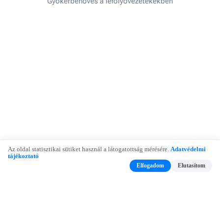
Gyökérbenövés a lefolyóvezetékekben
Az oldal statisztikai sütiket használ a látogatottság mérésére.
Adatvédelmi
tájékoztató
Elfogadom
Elutasítom
Adatvédelem