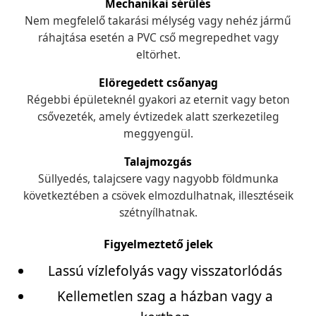
Mechanikai sérülés
Nem megfelelő takarási mélység vagy nehéz jármű
ráhajtása esetén a PVC cső megrepedhet vagy
eltörhet.
Elöregedett csőanyag
Régebbi épületeknél gyakori az eternit vagy beton
csővezeték, amely évtizedek alatt szerkezetileg
meggyengül.
Talajmozgás
Süllyedés, talajcsere vagy nagyobb földmunka
következtében a csövek elmozdulhatnak, illesztéseik
szétnyílhatnak.
Figyelmeztető jelek
Lassú vízlefolyás vagy visszatorlódás
Kellemetlen szag a házban vagy a