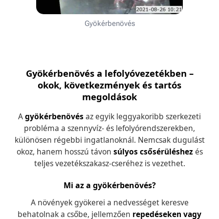
Gyökérbenövés
Gyökérbenövés a lefolyóvezetékben –
okok, következmények és tartós
megoldások
A
gyökérbenövés
az egyik leggyakoribb szerkezeti
probléma a szennyvíz- és lefolyórendszerekben,
különösen régebbi ingatlanoknál. Nemcsak dugulást
okoz, hanem hosszú távon
súlyos csősérüléshez
és
teljes vezetékszakasz-cseréhez is vezethet.
Mi az a gyökérbenövés?
A növények gyökerei a nedvességet keresve
behatolnak a csőbe, jellemzően
repedéseken vagy