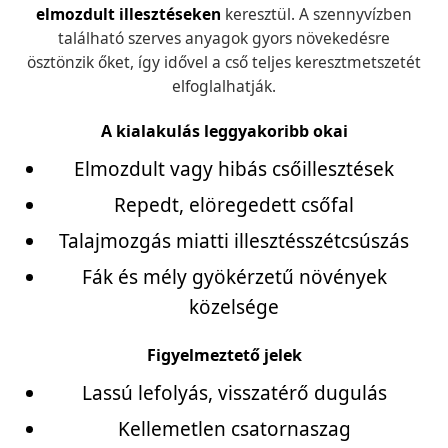
elmozdult illesztéseken
keresztül. A szennyvízben
található szerves anyagok gyors növekedésre
ösztönzik őket, így idővel a cső teljes keresztmetszetét
elfoglalhatják.
A kialakulás leggyakoribb okai
Elmozdult vagy hibás csőillesztések
Repedt, elöregedett csőfal
Talajmozgás miatti illesztésszétcsúszás
Fák és mély gyökérzetű növények
közelsége
Figyelmeztető jelek
Lassú lefolyás, visszatérő dugulás
Kellemetlen csatornaszag