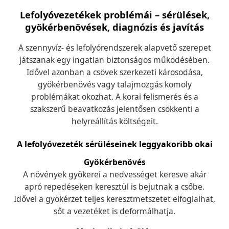
Lefolyóvezetékek problémái – sérülések,
gyökérbenövések, diagnózis és javítás
A szennyvíz- és lefolyórendszerek alapvető szerepet
játszanak egy ingatlan biztonságos működésében.
Idővel azonban a csövek szerkezeti károsodása,
gyökérbenövés vagy talajmozgás komoly
problémákat okozhat. A korai felismerés és a
szakszerű beavatkozás jelentősen csökkenti a
helyreállítás költségeit.
A lefolyóvezeték sérüléseinek leggyakoribb okai
Gyökérbenövés
A növények gyökerei a nedvességet keresve akár
apró repedéseken keresztül is bejutnak a csőbe.
Idővel a gyökérzet teljes keresztmetszetet elfoglalhat,
sőt a vezetéket is deformálhatja.