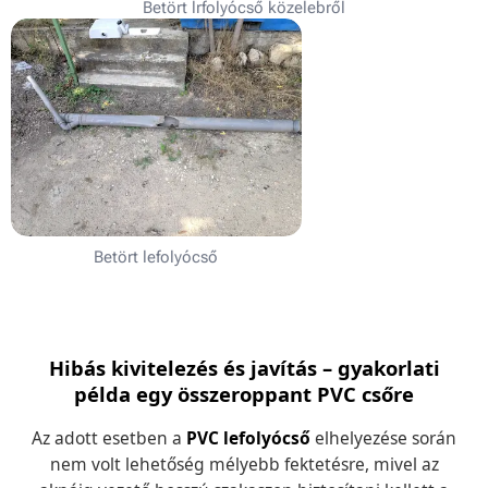
Betört lrfolyócső közelebről
Betört lefolyócső
Hibás kivitelezés és javítás – gyakorlati
példa egy összeroppant PVC csőre
Az adott esetben a
PVC lefolyócső
elhelyezése során
nem volt lehetőség mélyebb fektetésre, mivel az